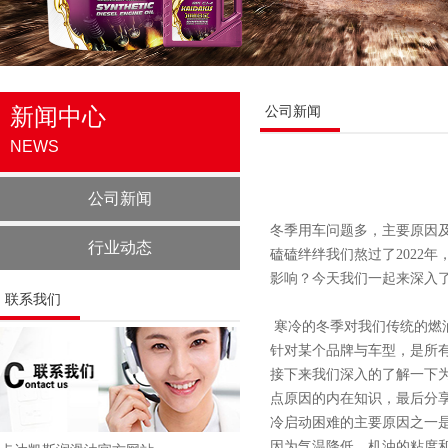
新闻中心
公司新闻
NEWS
公司新闻
冬季用车问题多，主要原因
行业动态
磕磕绊绊我们熬过了2022
影响？今天我们一起来深入
联系我们
寒冷的冬季对我们传统的燃
针对某个品牌与车型，是所
接下来我们深入的了解一下
点原因的内在知识，最后分
冷启动困难的主要原因之一
因为气温降低，机油的粘度