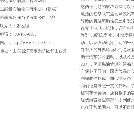
卡达凯斯润滑油官方网站
这两个问题的解决办法有以
正能量石油化工有限公司(授权)
电瓶的启动状态差而导致汽
济南威尔顿石化有限公司 出品
导致的机油流动性变差引发
联系人：罗经理
说完了电瓶与机油，还有特
电话：400-168-0665
降到-10摄氏度时，其粘度
网址：http://www.kaidakis.com
动，以及发动机冷启动的平
针对大的外界环境我们是没
地址：山东省济南市天桥区鹊山西路
助于汽车的冷启动，以及冷
加剂，保证燃油管道的通畅
车辆冬季异响，因为气温过
由橡胶件构成，而低温状态
我们还是按照一贯的作风，
咨询车子异响，还有很多的
现状而言这些零部件未到使
也在正常范围内，可以不做