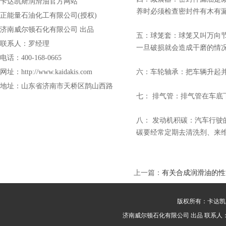
卡达凯斯润滑油官方网站
养时必须检查密封件有木有
正能量石油化工有限公司(授权)
济南威尔顿石化有限公司 出品
五：球笼套：球笼又叫万向
联系人：罗经理
一旦破损就会造成干磨的情
电话：400-168-0665
网址：http://www.kaidakis.com
六：车轮轴承：把车辆升起
地址：山东省济南市天桥区鹊山西路
七： 排气管：排气管在车
八： 发动机积碳：汽车行
碳要经常定期去清洗剂、来
上一篇：
有关合成润滑油的性
版权所有：卡达凯
济南威尔顿石化有限公司 出品 联系人：罗